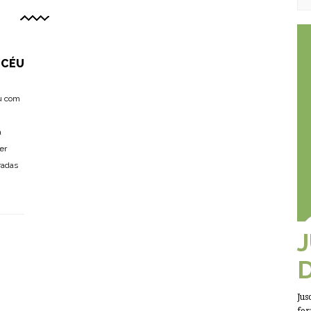
 CÉU
éu com
a
er
radas
Jus