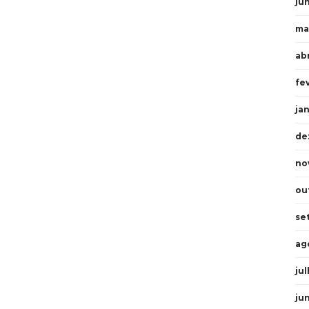
ju
ma
abr
fe
ja
de
no
ou
se
ag
ju
ju