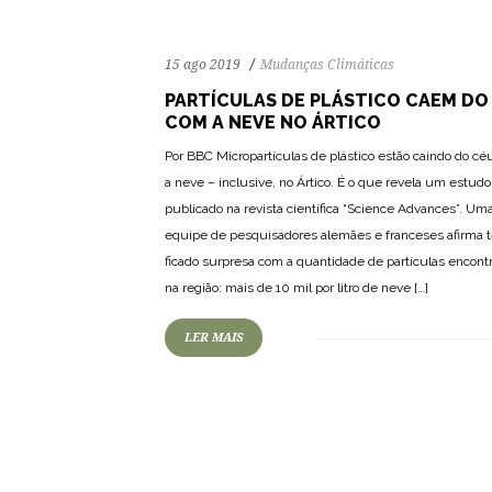
15 ago 2019
Mudanças Climáticas
PARTÍCULAS DE PLÁSTICO CAEM DO
COM A NEVE NO ÁRTICO
Por BBC Micropartículas de plástico estão caindo do c
a neve – inclusive, no Ártico. É o que revela um estudo
publicado na revista científica “Science Advances”. Um
equipe de pesquisadores alemães e franceses afirma t
ficado surpresa com a quantidade de partículas encont
na região: mais de 10 mil por litro de neve […]
LER MAIS