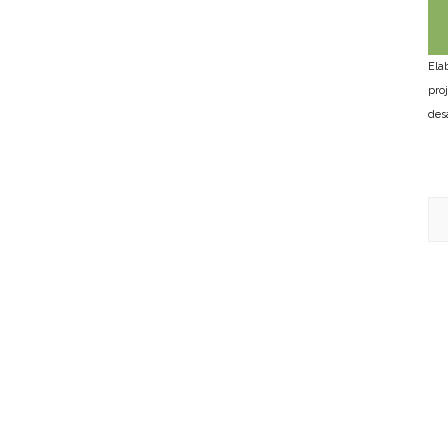
Ela
pro
des