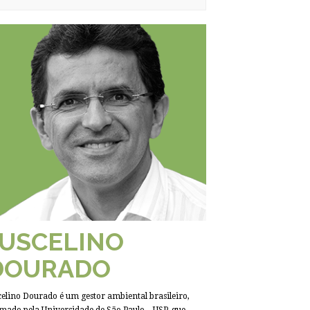
JUSCELINO
DOURADO
celino Dourado é um gestor ambiental brasileiro,