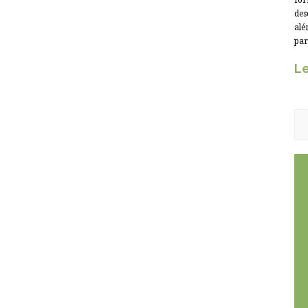
for
des
alé
par
Le