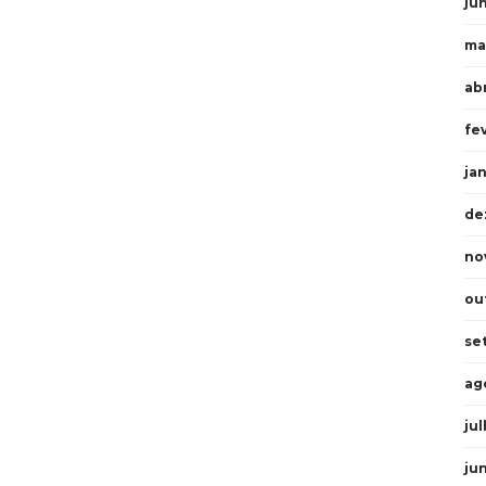
ju
ma
abr
fe
ja
de
no
ou
se
ag
ju
ju