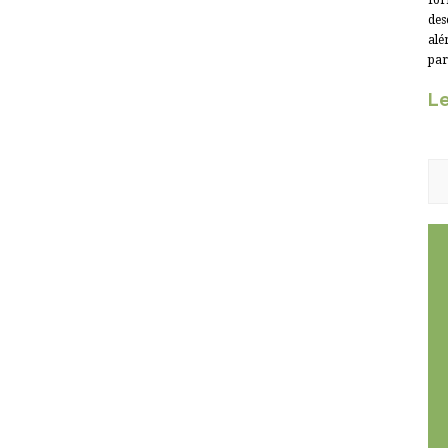
for
des
alé
par
Le