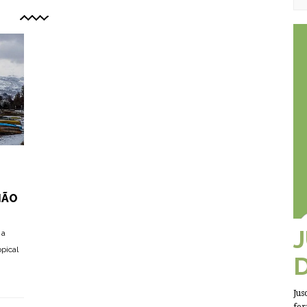
HÃO
 a
opical
Jus