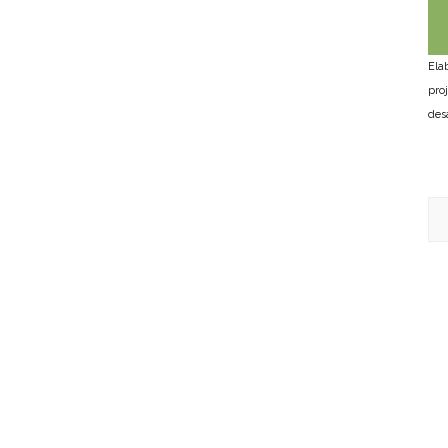
Ela
pro
des