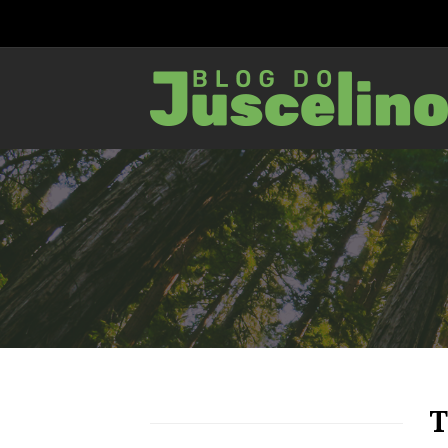
94
1790
0
T