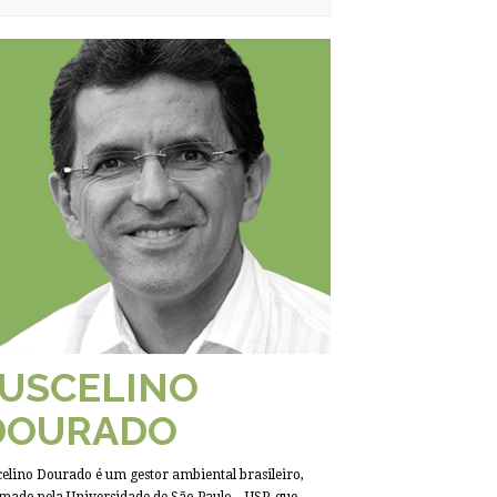
JUSCELINO
DOURADO
celino Dourado é um gestor ambiental brasileiro,