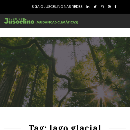
SIGA O JUSCELINO NAS REDES
85
1694
0
Tag: lago glacial