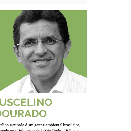
JUSCELINO
DOURADO
celino Dourado é um gestor ambiental brasileiro,