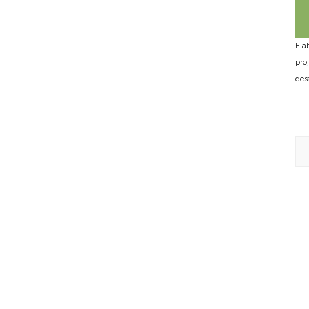
Ela
pro
des