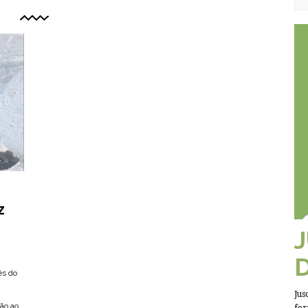
Z
és do
Jus
ão ao