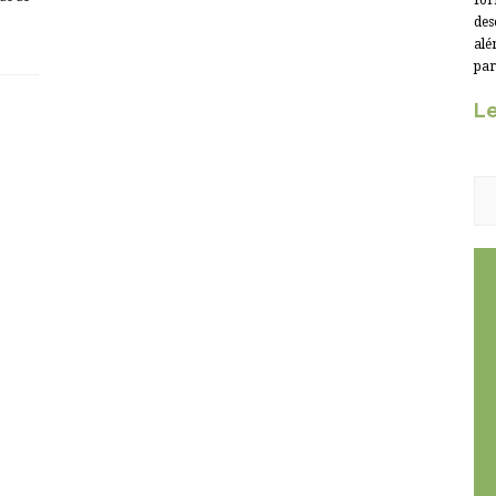
for
des
alé
par
Le