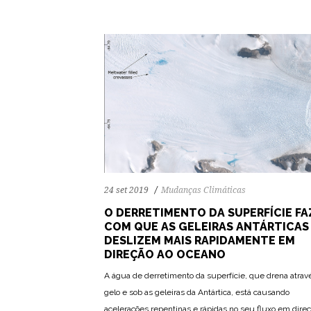
24 set 2019
Mudanças Climáticas
O DERRETIMENTO DA SUPERFÍCIE FA
COM QUE AS GELEIRAS ANTÁRTICAS
DESLIZEM MAIS RAPIDAMENTE EM
DIREÇÃO AO OCEANO
A água de derretimento da superfície, que drena atrav
gelo e sob as geleiras da Antártica, está causando
acelerações repentinas e rápidas no seu fluxo em direç