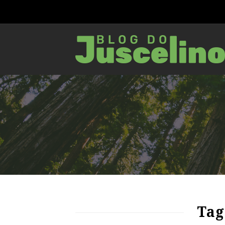
81
1754
0
Tag