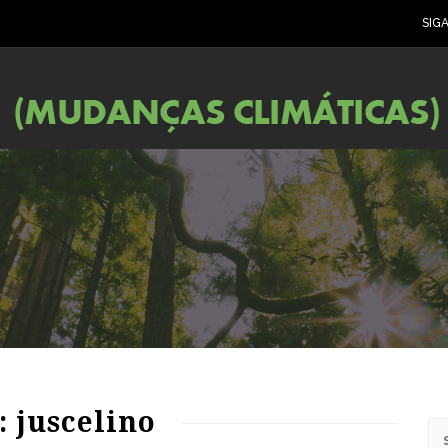
SIG
: juscelino