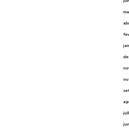
ju
ma
abr
fe
ja
de
no
ou
se
ag
ju
ju