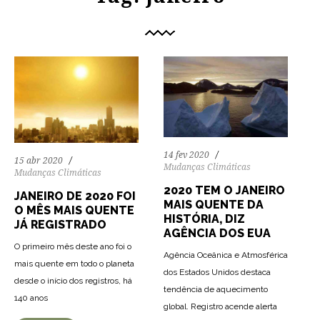
14 fev 2020
15 abr 2020
Mudanças Climáticas
Mudanças Climáticas
2020 TEM O JANEIRO
JANEIRO DE 2020 FOI
MAIS QUENTE DA
O MÊS MAIS QUENTE
HISTÓRIA, DIZ
JÁ REGISTRADO
AGÊNCIA DOS EUA
O primeiro mês deste ano foi o
Agência Oceânica e Atmosférica
mais quente em todo o planeta
dos Estados Unidos destaca
desde o início dos registros, há
86
1679
0
tendência de aquecimento
140 anos
global. Registro acende alerta