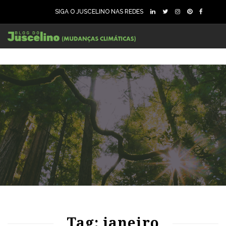
SIGA O JUSCELINO NAS REDES
85
1778
0
80
1705
0
Tag: janeiro