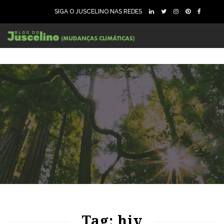
SIGA O JUSCELINO NAS REDES
87
1544
0
Tag: hiv