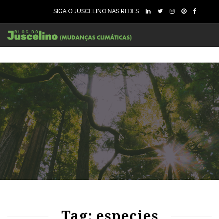
SIGA O JUSCELINO NAS REDES
86
1626
0
88
1907
0
Tag: especies