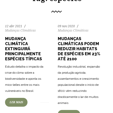
12 abr 2021
09 nov 2020
Mudanças Climáticas
Mudanças Climáticas
MUDANÇA
MUDANÇAS
CLIMÁTICA
CLIMÁTICAS PODEM
EXTINGUIRÁ
REDUZIR HABITATS
PRINCIPALMENTE
DE ESPÉCIES EM 23%
ESPÉCIES TÍPICAS
ATÉ 2100
Estudo detalha o impacto da
Revolução industrial, expansão
crise do clima sobre a
da produção agrícola,
biodiversidade e aponta os
assentamentos e crescimento
mico-leões entre os mais
populacional desde o início de
vulneráveis no Brasil
1800 vêm reduzindo
drasticamente o lar de muitos
LER MAIS
animais