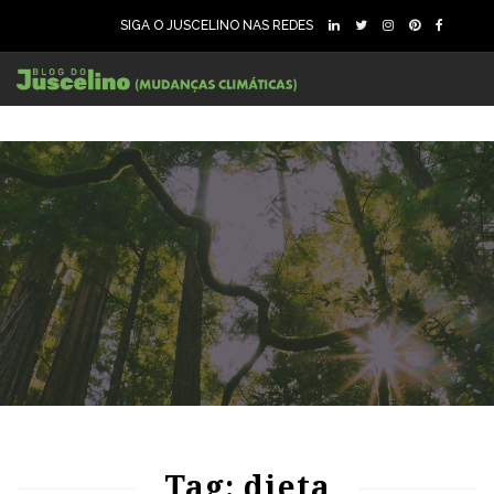
SIGA O JUSCELINO NAS REDES
81
1965
0
Tag: dieta