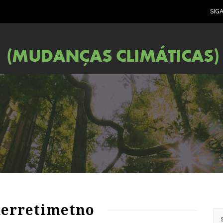
SIG
derretimetno