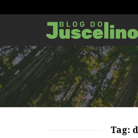
89
1966
0
Tag: 