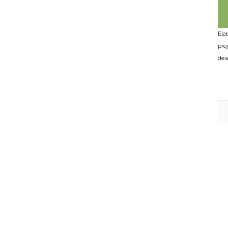
Ela
pro
des