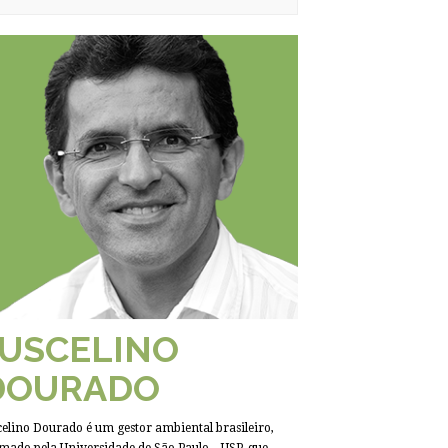
JUSCELINO
DOURADO
celino Dourado é um gestor ambiental brasileiro,