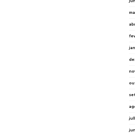
ju
ma
abr
fe
ja
de
no
ou
se
ag
ju
ju