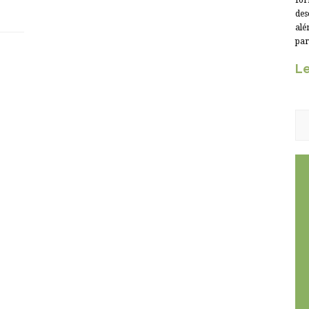
for
des
alé
par
Le