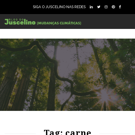
SIGA O JUSCELINO NAS REDES
90
1529
0
Tag: carne