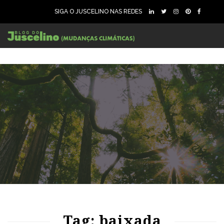
SIGA O JUSCELINO NAS REDES
95
1760
0
Tag: baixada