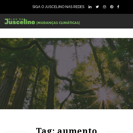
SIGA O JUSCELINO NAS REDES
90
1747
0
Tag: aumento