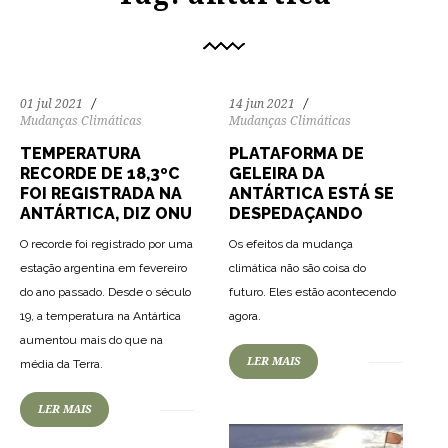
01 jul 2021
14 jun 2021
Mudanças Climáticas
Mudanças Climáticas
TEMPERATURA
PLATAFORMA DE
RECORDE DE 18,3ºC
GELEIRA DA
FOI REGISTRADA NA
ANTÁRTICA ESTÁ SE
ANTÁRTICA, DIZ ONU
DESPEDAÇANDO
O recorde foi registrado por uma
Os efeitos da mudança
estação argentina em fevereiro
climática não são coisa do
do ano passado. Desde o século
futuro. Eles estão acontecendo
102
1938
0
19, a temperatura na Antártica
agora.
aumentou mais do que na
83
1620
0
LER MAIS
média da Terra.
LER MAIS