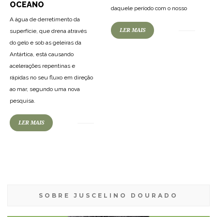
OCEANO
daquele período com o nosso
A água de derretimento da
LER MAIS
superfície, que drena através
do gelo e sob as geleiras da
Antártica, está causando
acelerações repentinas e
rápidas no seu fluxo em direção
ao mar, segundo uma nova
pesquisa.
LER MAIS
SOBRE JUSCELINO DOURADO