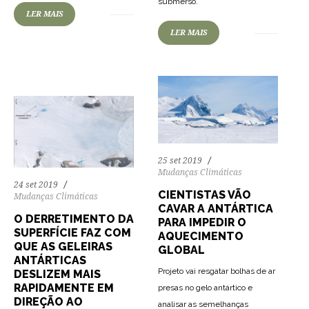
submerso.
81
1754
0
LER MAIS
LER MAIS
25 set 2019
Mudanças Climáticas
24 set 2019
CIENTISTAS VÃO
Mudanças Climáticas
CAVAR A ANTÁRTICA
O DERRETIMENTO DA
PARA IMPEDIR O
SUPERFÍCIE FAZ COM
AQUECIMENTO
QUE AS GELEIRAS
GLOBAL
ANTÁRTICAS
Projeto vai resgatar bolhas de ar
DESLIZEM MAIS
RAPIDAMENTE EM
presas no gelo antártico e
DIREÇÃO AO
analisar as semelhanças