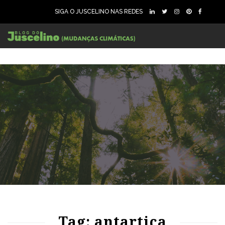
SIGA O JUSCELINO NAS REDES
200
5882
0
157
3074
0
Tag: antartica