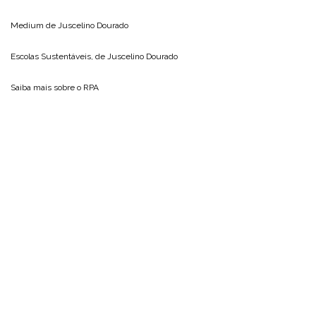
Medium de
Juscelino Dourado
Escolas Sustentáveis, de
Juscelino Dourado
Saiba mais sobre o
RPA
Inscreva-se
Receba as últimas notícias do Blog do Juscelino