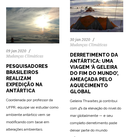
30 jan 2020
Mudanças Climáticas
09 jan 2020
DERRETIMENTO DA
Mudanças Climáticas
ANTÁRTICA: UMA
PESQUISADORES
VIAGEM ‘À GELEIRA
BRASILEIROS
DO FIM DO MUNDO’,
REALIZAM
AMEAÇADA PELO
EXPEDIÇÃO NA
AQUECIMENTO
ANTÁRTICA
GLOBAL
Coordenada por professor da
Geleira Thwaites já contribui
UFPR, equipe vai estudar como
com 4% da elevação do nível do
ambiente antártico vem se
mar globalmente — e seu
modificando com base em
completo derretimento pode
alterações ambientais.
deixar parte do mundo
82
2295
0