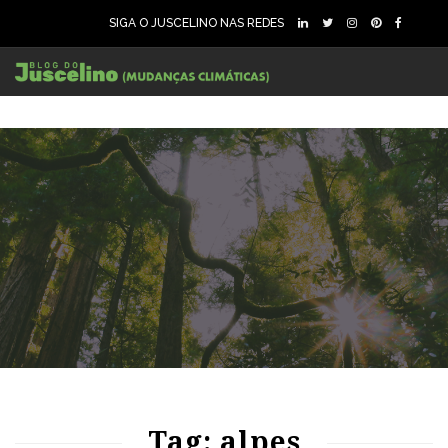
SIGA O JUSCELINO NAS REDES
181
3017
0
Tag: alpes